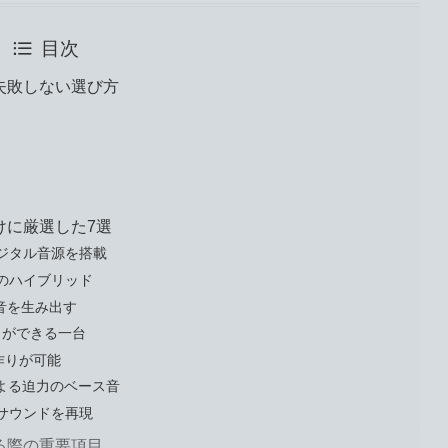
目次
失敗しない選び方
けに厳選した7選
なデジタル音源を搭載
タルのハイブリッド
烈な低音を生み出す
音作りができる一台
音作りが可能
空管による迫力のベース音
リードサウンドを再現
る際の重要項目