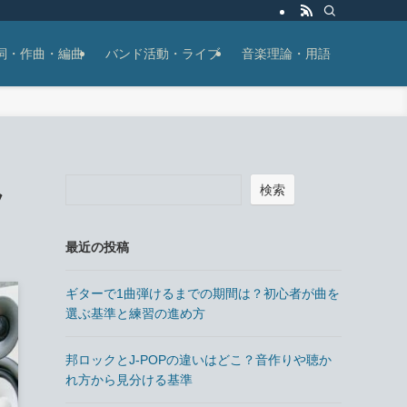
詞・作曲・編曲
バンド活動・ライブ
音楽理論・用語
検索
ツ
最近の投稿
ギターで1曲弾けるまでの期間は？初心者が曲を
選ぶ基準と練習の進め方
邦ロックとJ-POPの違いはどこ？音作りや聴か
れ方から見分ける基準