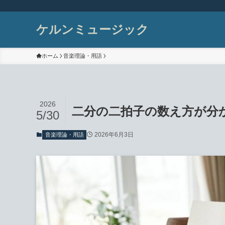
ケルンミュージック
ホーム
音楽理論・用語
2026
二分の二拍子の数え方が分
5/30
2026年6月3日
音楽理論・用語