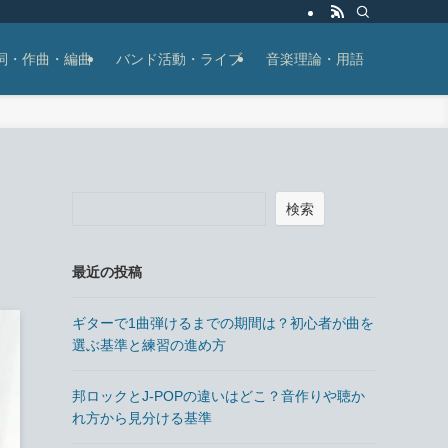
詞・作曲・編曲
バンド活動・ライブ
音楽理論・用語
検索
最近の投稿
ギターで1曲弾けるまでの期間は？初心者が曲を
選ぶ基準と練習の進め方
邦ロックとJ-POPの違いはどこ？音作りや聴か
れ方から見分ける基準