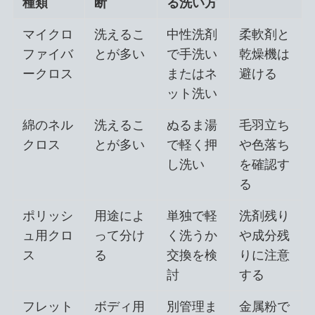
種類
断
る洗い方
マイクロ
洗えるこ
中性洗剤
柔軟剤と
ファイバ
とが多い
で手洗い
乾燥機は
ークロス
またはネ
避ける
ット洗い
綿のネル
洗えるこ
ぬるま湯
毛羽立ち
クロス
とが多い
で軽く押
や色落ち
し洗い
を確認す
る
ポリッシ
用途によ
単独で軽
洗剤残り
ュ用クロ
って分け
く洗うか
や成分残
ス
る
交換を検
りに注意
討
する
フレット
ボディ用
別管理ま
金属粉で