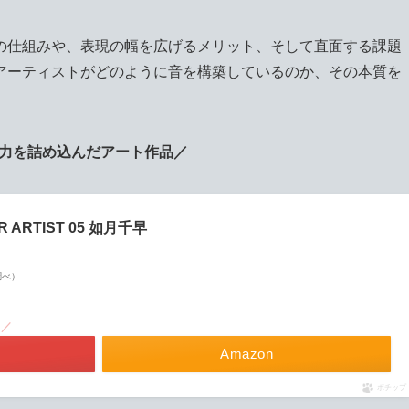
の仕組みや、表現の幅を広げるメリット、そして直面する課題
アーティストがどのように音を構築しているのか、その本質を
力を詰め込んだアート作品／
R ARTIST 05 如月千早
n調べ）
！／
Amazon
ポチップ