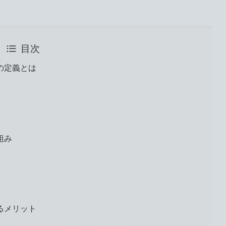
目次
の定義とは
組み
るメリット