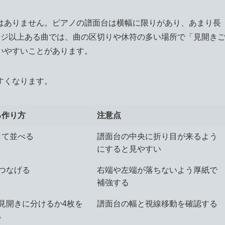
はありません。ピアノの譜面台は横幅に限りがあり、あまり長
ージ以上ある曲では、曲の区切りや休符の多い場所で「見開き
いやすいことがあります。
すくなります。
る作り方
注意点
して並べる
譜面台の中央に折り目が来るよう
にすると見やすい
つなげる
右端や左端が落ちないよう厚紙で
補強する
見開きに分けるか4枚を
譜面台の幅と視線移動を確認する
る