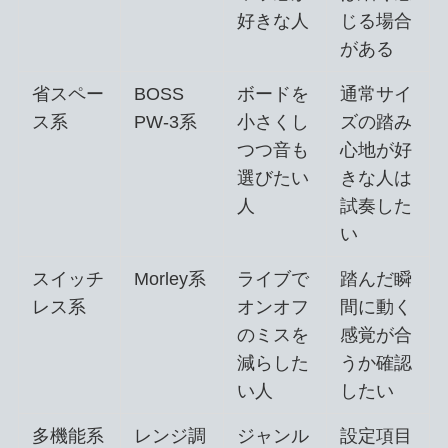
好きな人
じる場合
がある
省スペー
BOSS
ボードを
通常サイ
ス系
PW-3系
小さくし
ズの踏み
つつ音も
心地が好
選びたい
きな人は
人
試奏した
い
スイッチ
Morley系
ライブで
踏んだ瞬
レス系
オンオフ
間に動く
のミスを
感覚が合
減らした
うか確認
い人
したい
多機能系
レンジ調
ジャンル
設定項目