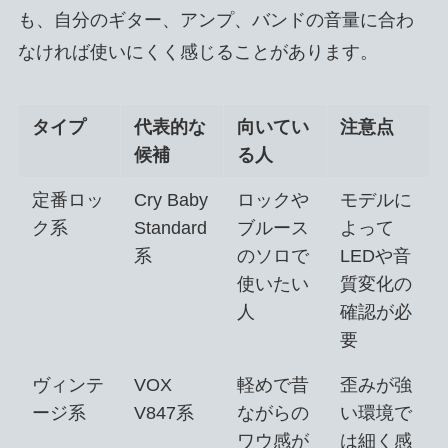
も、自分のギター、アンプ、バンドの音量に合わ
なければ使いにくく感じることがあります。
タイプ
代表的な
向いてい
注意点
候補
る人
定番ロッ
Cry Baby
ロックや
モデルに
ク系
Standard
ブルース
よって
系
のソロで
LEDや音
使いたい
質変化の
人
確認が必
要
ヴィンテ
VOX
軽めで昔
歪みが強
ージ系
V847系
ながらの
い環境で
ワウ感が
は細く感