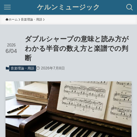
ケルンミュージック
ホーム
音楽理論・用語
ダブルシャープの意味と読み方が
2026
わかる半音の数え方と楽譜での判
6/04
断
2026年7月8日
音楽理論・用語