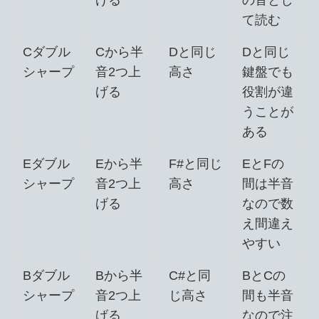
げる
の音とし
て読む
Cダブル
Cから半
Dと同じ
Dと同じ
シャープ
音2つ上
高さ
鍵盤でも
げる
役割が違
うことが
ある
Eダブル
Eから半
F#と同じ
EとFの
シャープ
音2つ上
高さ
間は半音
げる
なので数
え間違え
やすい
Bダブル
Bから半
C#と同
BとCの
シャープ
音2つ上
じ高さ
間も半音
げる
なので注