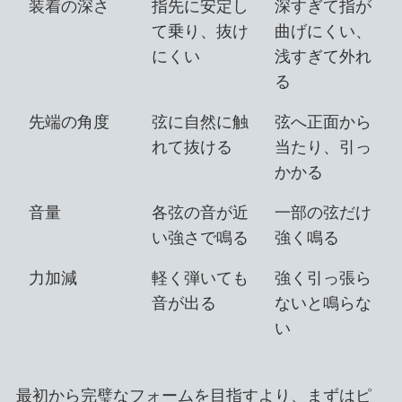
装着の深さ
指先に安定し
深すぎて指が
て乗り、抜け
曲げにくい、
にくい
浅すぎて外れ
る
先端の角度
弦に自然に触
弦へ正面から
れて抜ける
当たり、引っ
かかる
音量
各弦の音が近
一部の弦だけ
い強さで鳴る
強く鳴る
力加減
軽く弾いても
強く引っ張ら
音が出る
ないと鳴らな
い
最初から完璧なフォームを目指すより、まずはピ