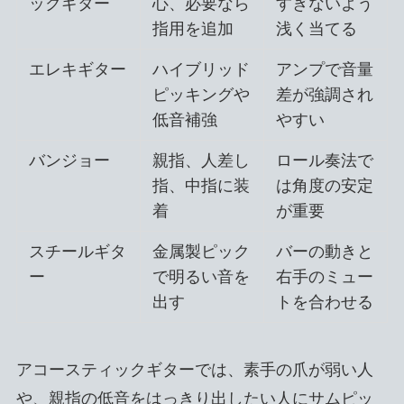
ックギター
心、必要なら
すぎないよう
指用を追加
浅く当てる
エレキギター
ハイブリッド
アンプで音量
ピッキングや
差が強調され
低音補強
やすい
バンジョー
親指、人差し
ロール奏法で
指、中指に装
は角度の安定
着
が重要
スチールギタ
金属製ピック
バーの動きと
ー
で明るい音を
右手のミュー
出す
トを合わせる
アコースティックギターでは、素手の爪が弱い人
や、親指の低音をはっきり出したい人にサムピッ