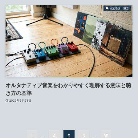
音楽理論・用語
オルタナティブ音楽をわかりやすく理解する意味と聴
き方の基準
2026年7月23日
1
...
4
5
6
...
35