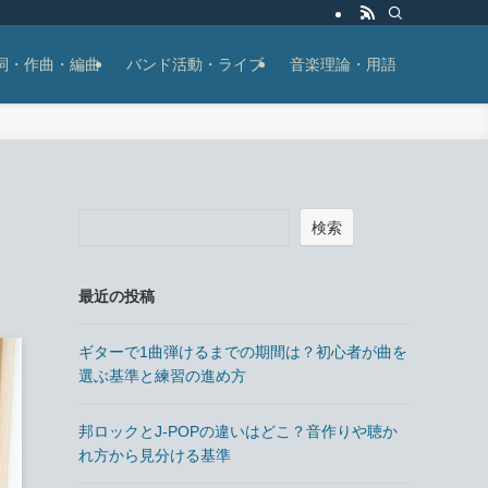
詞・作曲・編曲
バンド活動・ライブ
音楽理論・用語
検索
最近の投稿
ギターで1曲弾けるまでの期間は？初心者が曲を
選ぶ基準と練習の進め方
邦ロックとJ-POPの違いはどこ？音作りや聴か
れ方から見分ける基準